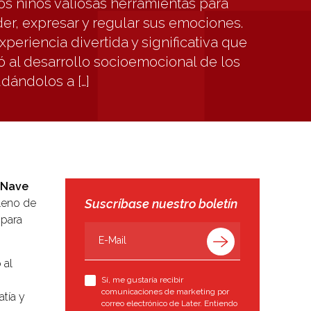
los niños valiosas herramientas para
r, expresar y regular sus emociones.
periencia divertida y significativa que
ó al desarrollo socioemocional de los
dándolos a […]
 Nave
lleno de
Suscríbase nuestro boletín
 para
 al
Sí, me gustaría recibir
comunicaciones de marketing por
tía y
correo electrónico de Later. Entiendo